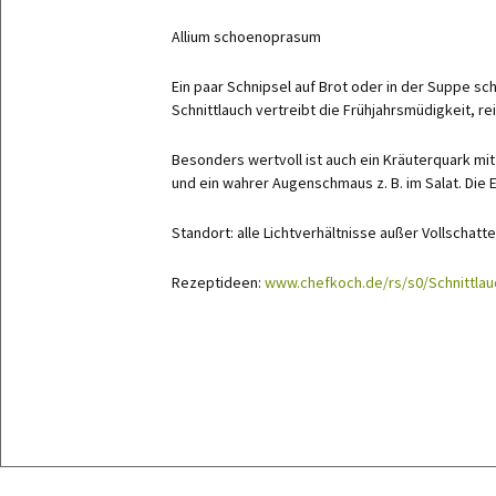
Currykraut
Allium schoenoprasum
Estragon
Ein paar Schnipsel auf Brot oder in der Suppe s
Liebstock
Schnittlauch vertreibt die Frühjahrsmüdigkeit, rein
Majoran
Oregano, grün
Besonders wertvoll ist auch ein Kräuterquark mit
und ein wahrer Augenschmaus z. B. im Salat. Die 
Petersilie, glat
Petersilie, mo
Standort: alle Lichtverhältnisse außer Vollschatt
Rosmarin
Rezeptideen:
www.chefkoch.de/rs/s0/Schnittla
Salbei
Schnittlauch
Strauchbasili
Thymian
Zitronenmelis