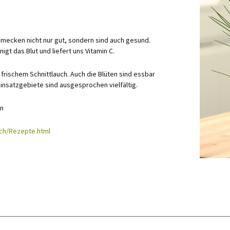
chmecken nicht nur gut, sondern sind auch gesund.
igt das Blut und liefert uns Vitamin C.
er
 frischem Schnittlauch. Auch die Blüten sind essbar
Einsatzgebiete sind ausgesprochen vielfältig.
t
oskrause
en
uch/Rezepte.html
kum
se