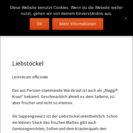
Diese Website benutzt Cookies. Wenn du die Website weiter
nutzt, gehen wir von deinem Einverständnis aus.
Zum
OK
Mehr Informationen
Suchen
Menü
Inhalt
nach:
springen
Liebstöckel
Levisticum officinale
Das aus Persien stammende Würzkraut ist auch als „Maggi®-
Kraut“ bekannt. Geschmacklich ähnelt es dem Sellerie, ist
aber frischer und nicht so intensiv.
Als Suppengewürz ist der Liebstöckel unentbehrlich. Schon
ein kleines Stück des frischen Blattes gibt auch
Gemüsegerichten, Soßen und dem Kräuterquark den